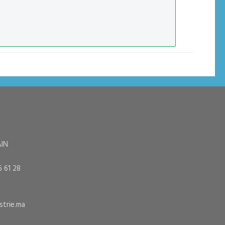
AIN
6 61 28
trie.ma