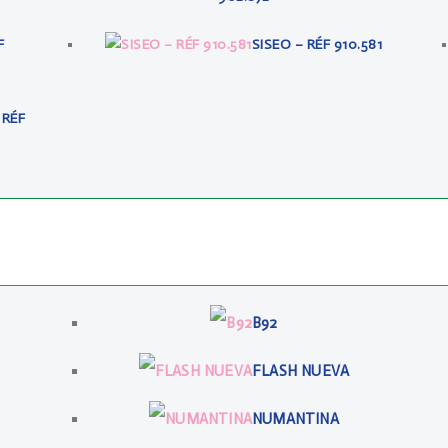
F
SISEO – RÉF 910.581
 RÉF
B92
FLASH NUEVA
NUMANTINA