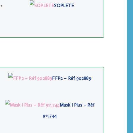
SOPLETE
FFP2 – Réf 902889
Mask I Plus – Réf
911,744