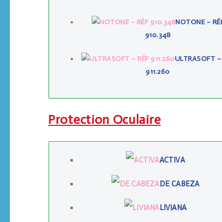
NOTONE – RÉ
910.348
ULTRASOFT –
911.260
Protection Oculaire
ACTIVA
DE CABEZA
LIVIANA