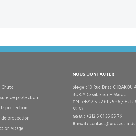
NOUS CONTACTER
– Chute
Siege :
10 Rue Driss CHBAKOU 
BORJA Casablanca – Maroc
sure de protection
Tél. :
+212 5 22 61 25 66 / +212 
de protection
65 67
GSM :
+212 6 61 36 55 76
s de protection
E-mail :
contact@protect-indus
ction visage