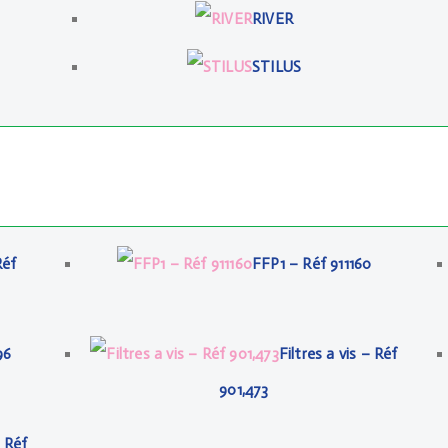
RIVER
STILUS
Réf
FFP1 – Réf 911160
96
Filtres a vis – Réf
901,473
– Réf