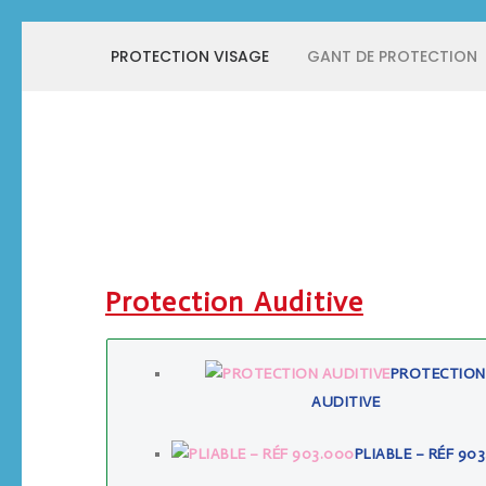
Aller
PROTECTION VISAGE
GANT DE PROTECTION
au
contenu
(Pressez
Entrée)
Protect Industrie
Protection Auditive
PROTECTION
AUDITIVE
PLIABLE – RÉF 90