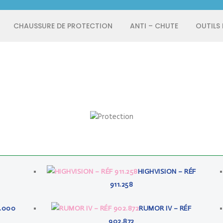
CHAUSSURE DE PROTECTION
ANTI – CHUTE
OUTILS
HIGHVISION – RÉF
911.258
3.000
RUMOR IV – RÉF
902.872