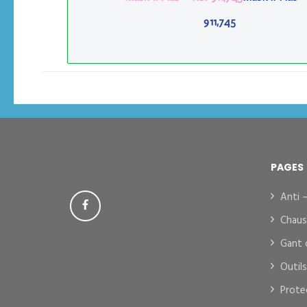
911,745
PAGES
Anti 
Chaus
Gant 
Outil
Prote