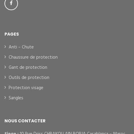
PAGES
Anti – Chute
Chaussure de protection
Gant de protection
Outils de protection
Protection visage
Sangles
NOUS CONTACTER