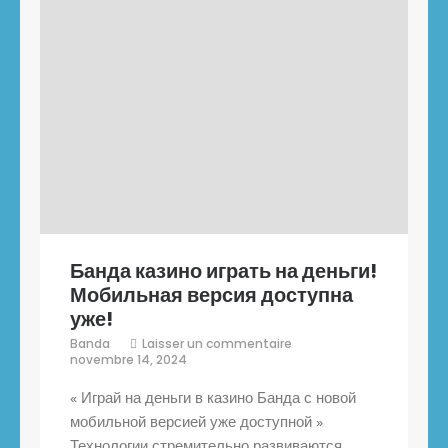
Банда казино играть на деньги!
Мобильная версия доступна
уже!
Banda
Laisser un commentaire
sur
Банда
novembre 14, 2024
казино
играть
« Играй на деньги в казино Банда с новой
на
деньги!
мобильной версией уже доступной »
Мобильная
Технологии стремительно развиваются,