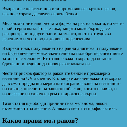
Въпреки че не всеки нов или променящ се къртик е раков,
важно е хората да следят своите бенки.
Меланомът не е най -честата форма на рак на кожата, но често
е най -сериозната. Това е така, защото може бързо да се
разпространи в други части на тялото, което затруднява
лечението и често води до лоша перспектива.
Въпреки това, получаването на ранна диагноза и получаване
на бързо лечение може значително да подобри перспективите
за хората с меланом. Ето защо е важно хората да останат
бдителни и редовно да проверяват кожата си.
Честият рисков фактор за раковите бенки е прекомерно
излагане на UV лъчение. Ето защо е жизненоважно за хората
да вземат предпазни мерки като ограничаване на излагането
на слънце, носенето на защитно облекло, когато е навън, и
използване на слънчев крем с широкоспектърна.
Тази статия ще обсъди причините за меланома, някои
възможности за лечение, А някои съвети за профилактика.
Какво прави мол раков?