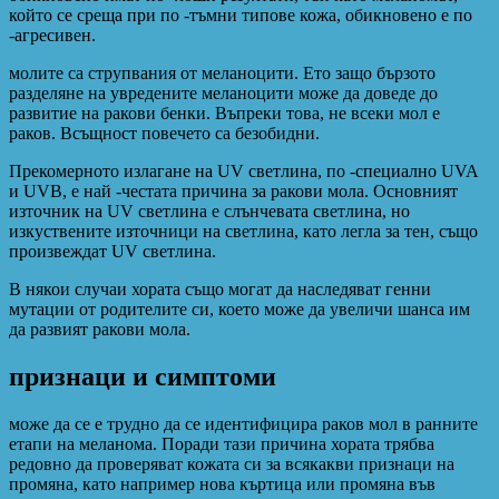
който се среща при по -тъмни типове кожа, обикновено е по
-агресивен.
молите са струпвания от меланоцити. Ето защо бързото
разделяне на увредените меланоцити може да доведе до
развитие на ракови бенки. Въпреки това, не всеки мол е
раков. Всъщност повечето са безобидни.
Прекомерното излагане на UV светлина, по -специално UVA
и UVB, е най -честата причина за ракови мола. Основният
източник на UV светлина е слънчевата светлина, но
изкуствените източници на светлина, като легла за тен, също
произвеждат UV светлина.
В някои случаи хората също могат да наследяват генни
мутации от родителите си, което може да увеличи шанса им
да развият ракови мола.
признаци и симптоми
може да се е трудно да се идентифицира раков мол в ранните
етапи на меланома. Поради тази причина хората трябва
редовно да проверяват кожата си за всякакви признаци на
промяна, като например нова къртица или промяна във