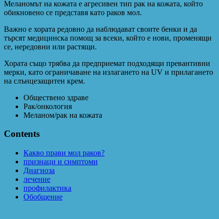
Меланомът на кожата е агресивен тип рак на кожата, който
обикновено се представя като раков мол.
Важно е хората редовно да наблюдават своите бенки и да
търсят медицинска помощ за всеки, който е нови, променящи
се, нередовни или растящи.
Хората също трябва да предприемат подходящи превантивни
мерки, като ограничаване на излагането на UV и прилагането
на слънцезащитен крем.
Обществено здраве
Рак/онкология
Меланом/рак на кожата
Contents
Какво прави мол раков?
признаци и симптоми
Диагноза
лечение
профилактика
Обобщение