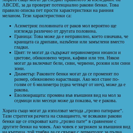
ABCDE, за да проверят потенциално ракови бенки. Това
правило описва пет прости характеристики на ранния
меланом. Тези характеристики са:
Асиметрия: половината от раков мол вероятно ще
изглежда различно от другата половина.
Граница: Това може да е неправилно, което означава, че
краищата са дрипави, назъбени или замъглени вместо
гладки.
Цвят: те могат да съдържат неравномерни нюанси и
цветове, обикновено черни, кафяви или тен. Някои
могат да включват бели, сиви, червени, розови или сини
зони.
Диаметър: Раковите бенки могат да се променят по
размер, обикновено нарастващи. Ако мол стане по-
голям от 6 милиметра (една четвърт от инч), може да е
ракова.
Еволюиращата: промяна във външния вид на мол за
седмици или месеци може да показва, че е ракова.
Хората също могат да използват метода „грозно патиране“.
Тази стратегия разчита на схващането, че всякакви ракови
бенки ще се открояват като „грозно пате“ в сравнение с
другите бенки на човек. Ако човек е загрижен за външния вид
на къртица, той трябва да се свърже с дерматолог за пълна