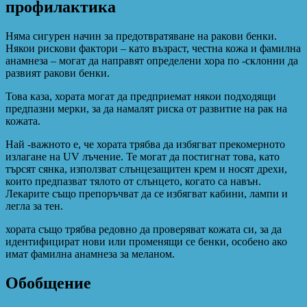
профилактика
Няма сигурен начин за предотвратяване на ракови бенки.
Някои рискови фактори – като възраст, честна кожа и фамилна
анамнеза – могат да направят определени хора по -склонни да
развият ракови бенки.
Това каза, хората могат да предприемат някои подходящи
предпазни мерки, за да намалят риска от развитие на рак на
кожата.
Най -важното е, че хората трябва да избягват прекомерното
излагане на UV лъчение. Те могат да постигнат това, като
търсят сянка, използват слънцезащитен крем и носят дрехи,
които предпазват тялото от слънцето, когато са навън.
Лекарите също препоръчват да се избягват кабини, лампи и
легла за тен.
хората също трябва редовно да проверяват кожата си, за да
идентифицират нови или променящи се бенки, особено ако
имат фамилна анамнеза за меланом.
Обобщение