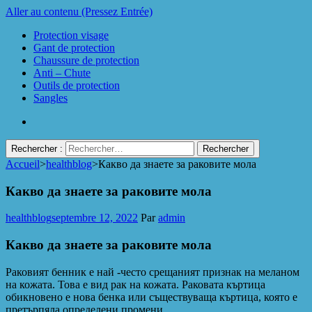
Aller au contenu (Pressez Entrée)
Protection visage
Gant de protection
Chaussure de protection
Anti – Chute
Outils de protection
Sangles
Rechercher :
Accueil
>
healthblog
>
Какво да знаете за раковите мола
Protect Industrie
Какво да знаете за раковите мола
healthblog
septembre 12, 2022
Par
admin
Какво да знаете за раковите мола
Раковият бенник е най -често срещаният признак на меланом
на кожата. Това е вид рак на кожата. Раковата къртица
обикновено е нова бенка или съществуваща къртица, която е
претърпяла определени промени.