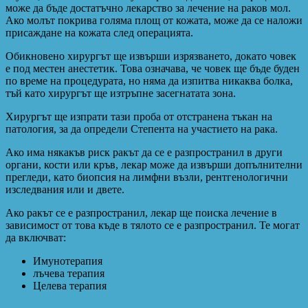
може да бъде достатъчно лекарство за лечение на раков мол.
Ако молът покрива голяма площ от кожата, може да се наложи
присаждане на кожата след операцията.
Обикновено хирургът ще извърши изрязването, докато човек
е под местен анестетик. Това означава, че човек ще бъде буден
по време на процедурата, но няма да изпитва никаква болка,
тъй като хирургът ще изтръпне засегнатата зона.
Хирургът ще изпрати тази проба от отстранена тъкан на
патология, за да определи Степента на участието на рака.
Ако има някакъв риск ракът да се е разпространил в други
органи, кости или кръв, лекар може да извърши допълнителни
прегледи, като биопсия на лимфни възли, рентгенологични
изследвания или и двете.
Ако ракът се е разпространил, лекар ще поиска лечение в
зависимост от това къде в тялото се е разпространил. Те могат
да включват:
Имунотерапия
лъчева терапия
Целева терапия