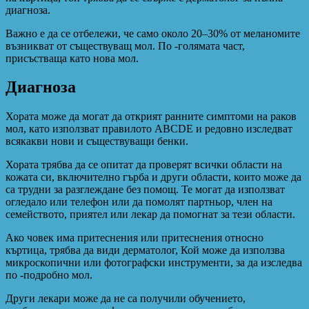
диагноза.
Важно е да се отбележи, че само около 20–30% от меланомите
възникват от съществуващ мол. По -голямата част,
присъстваща като нова мол.
Диагноза
Хората може да могат да открият ранните симптоми на раков
мол, като използват правилото ABCDE и редовно изследват
всякакви нови и съществуващи бенки.
Хората трябва да се опитат да проверят всички области на
кожата си, включително гърба и други области, които може да
са трудни за разглеждане без помощ. Те могат да използват
огледало или телефон или да помолят партньор, член на
семейството, приятел или лекар да помогнат за тези области.
Ако човек има притеснения или притеснения относно
къртица, трябва да види дерматолог, Кой може да използва
микроскопични или фотографски инструменти, за да изследва
по -подробно мол.
Други лекари може да не са получили обучението,