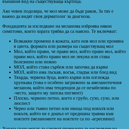
външния вид на съществуваща къртица.
Ако човек подозира, че мол може да бъде раков, За тях е
важно да видят своя дерматолог за диагноза.
Фондацията за изследване на меланома изброява някои
симптоми, които хората трябва да са наясно. Те включват:
Всякакви промени в кожата, като нов мол или промяна
в цвета, формата или размера на съществуващ мол
Мол, който прави, че прави мол, който прави мол, който
прави мол, който прави мол не лекува или става
болезнено или нежно
МОЛ, който става сърбеж или започва да кърви
МОЛ, който има лъскав, восък, гладък или блед вид
Твърда, червена буца, която кърви или изглежда
хрупкава (това е особено загрижено за амеланотичния
меланом, който има тенденция да се незабелязва по
-често, защото му липсва пигмент)
Плоско, червено петно, което е грубо, сухо, сухо, или
люспест
Черно или тъмно петно ​​или ивица под нокътя или
нокътя, който не е дошъл от предишна травма към
ноктите (меланомите на ноктите са по -агресивни)
Хората също могат да следват правилото за изследване на