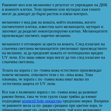
Раковият мол или меланомът е резултат от увреждане на ДНК
в кожните клетки. Тези промени или мутации към гените
могат да доведат до бързо растеж и извън контрол.
меланомът е вид рак на кожата, който възниква, когато
пигментните клетки, известни като меланоцити, мутират и
започват да разделят неконтролируемо клетки. Меланоцитите
произвеждат пигмент, наречен меланин.
меланинът е отговорен за цвета на кожата. След излагане на
слънчева светлина меланоцитите увеличават производството
на меланин, за да предпазят кожата от потенциално вредни
UV лъчи. Ето защо някои хора могат да тен след излагане на
слънчева светлина.
Телата на хората с по -тъмна кожа естествено произвеждат
повече меланин, отколкото тези с по -лека кожа. Това
означава, че хората с по -тъмна кожа имат малко по
-естествена защита от UV лъчи.
Все пак е възможно хората с по -тъмна кожа да развиват
ракови бенки, така че тези групи също трябва да вземат
подходящи
uromexil forte лекарство
предпазни мерки. Въпреки
че раковите мола са по -рядко срещани при цветни хора, те
обикновено имат по -лоши резултати, тъй като меланомът,