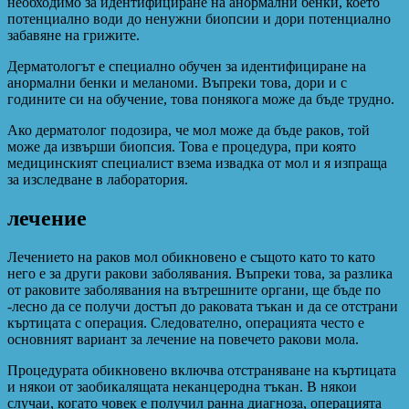
необходимо за идентифициране на анормални бенки, което
потенциално води до ненужни биопсии и дори потенциално
забавяне на грижите.
Дерматологът е специално обучен за идентифициране на
анормални бенки и меланоми. Въпреки това, дори и с
годините си на обучение, това понякога може да бъде трудно.
Ако дерматолог подозира, че мол може да бъде раков, той
може да извърши биопсия. Това е процедура, при която
медицинският специалист взема извадка от мол и я изпраща
за изследване в лаборатория.
лечение
Лечението на раков мол обикновено е същото като то като
него е за други ракови заболявания. Въпреки това, за разлика
от раковите заболявания на вътрешните органи, ще бъде по
-лесно да се получи достъп до раковата тъкан и да се отстрани
къртицата с операция. Следователно, операцията често е
основният вариант за лечение на повечето ракови мола.
Процедурата обикновено включва отстраняване на къртицата
и някои от заобикалящата неканцеродна тъкан. В някои
случаи, когато човек е получил ранна диагноза, операцията