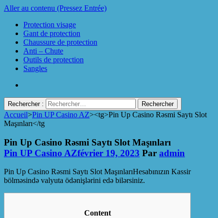
Aller au contenu (Pressez Entrée)
Protection visage
Gant de protection
Chaussure de protection
Anti – Chute
Outils de protection
Sangles
Rechercher :
Accueil
>
Pin UP Casino AZ
>
<tg>Pin Up Casino Rəsmi Saytı Slot
Protect Industrie
Maşınları</tg
Pin Up Casino Rəsmi Saytı Slot Maşınları
Pin UP Casino AZ
février 19, 2023
Par
admin
Pin Up Casino Rəsmi Saytı Slot Maşınları
Hesabınızın Kassir
bölməsində valyuta ödənişlərini edə bilərsiniz.
Content