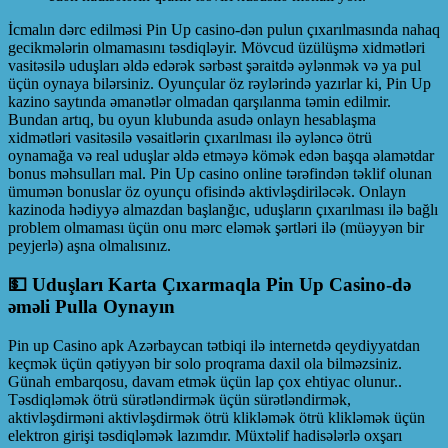
İcmalın dərc edilməsi Pin Up casino-dən pulun çıxarılmasında nahaq
gecikmələrin olmamasını təsdiqləyir. Mövcud üzülüşmə xidmətləri
vasitəsilə uduşları əldə edərək sərbəst şəraitdə əylənmək və ya pul
üçün oynaya bilərsiniz. Oyunçular öz rəylərində yazırlar ki, Pin Up
kazino saytında əmanətlər olmadan qarşılanma təmin edilmir.
Bundan artıq, bu oyun klubunda asudə onlayn hesablaşma
xidmətləri vasitəsilə vəsaitlərin çıxarılması ilə əyləncə ötrü
oynamağa və real uduşlar əldə etməyə kömək edən başqa əlamətdar
bonus məhsulları mal. Pin Up casino online tərəfindən təklif olunan
ümumən bonuslar öz oyunçu ofisində aktivləşdiriləcək. Onlayn
kazinoda hədiyyə almazdan başlanğıc, uduşların çıxarılması ilə bağlı
problem olmaması üçün onu mərc eləmək şərtləri ilə (müəyyən bir
peyjerlə) aşna olmalısınız.
💵 Uduşları Karta Çıxarmaqla Pin Up Casino-də
əməli Pulla Oynayın
Pin up Casino apk Azərbaycan tətbiqi ilə internetdə qeydiyyatdan
keçmək üçün qətiyyən bir solo proqrama daxil ola bilməzsiniz.
Günah embarqosu, davam etmək üçün lap çox ehtiyac olunur..
Təsdiqləmək ötrü sürətləndirmək üçün sürətləndirmək,
aktivləşdirməni aktivləşdirmək ötrü klikləmək ötrü klikləmək üçün
elektron girişi təsdiqləmək lazımdır. Müxtəlif hadisələrlə oxşarı