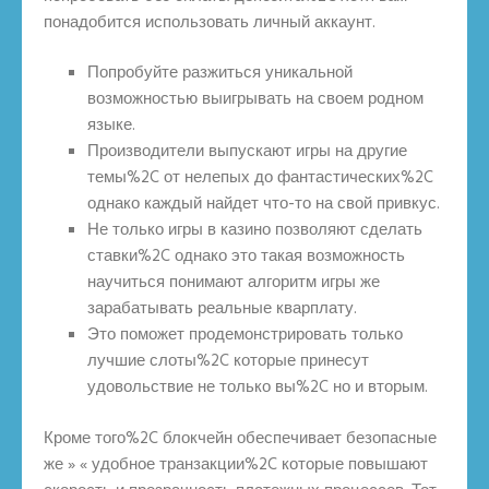
понадобится использовать личный аккаунт.
Попробуйте разжиться уникальной
возможностью выигрывать на своем родном
языке.
Производители выпускают игры на другие
темы%2C от нелепых до фантастических%2C
однако каждый найдет что-то на свой привкус.
Не только игры в казино позволяют сделать
ставки%2C однако это такая возможность
научиться понимают алгоритм игры же
зарабатывать реальные кварплату.
Это поможет продемонстрировать только
лучшие слоты%2C которые принесут
удовольствие не только вы%2C но и вторым.
Кроме того%2C блокчейн обеспечивает безопасные
же » « удобное транзакции%2C которые повышают