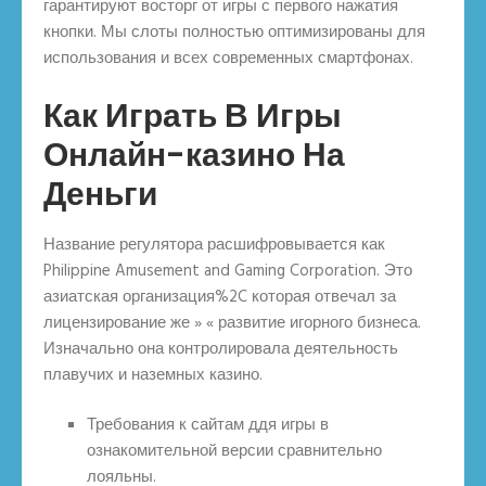
гарантируют восторг от игры с первого нажатия
кнопки. Мы слоты полностью оптимизированы для
использования и всех современных смартфонах.
Как Играть В Игры
Онлайн-казино На
Деньги
Название регулятора расшифровывается как
Philippine Amusement and Gaming Corporation. Это
азиатская организация%2C которая отвечал за
лицензирование же » « развитие игорного бизнеса.
Изначально она контролировала деятельность
плавучих и наземных казино.
Требования к сайтам ддя игры в
ознакомительной версии сравнительно
лояльны.