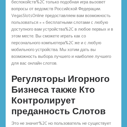
беспокойств%2C только подобная игра вызовет
вопросы от ведомств Российской Федерации.
VegasSlotsOnline предоставляем вам возможность
пользоваться » « бесплатными слотами с любую
доступного вам устройства%2C в любое первых и в
этом месте. Вы сможете играть как со
персонального компьютера%2C же и с любую
мобильного устройства. Мы хотим дать вы
возможность выбора лучшего и наиболее лучшего
для вас онлайн слотов.
Регуляторы Игорного
Бизнеса также Кто
Контролирует
преданность Слотов
Это не значит%2C но пользователь не существует