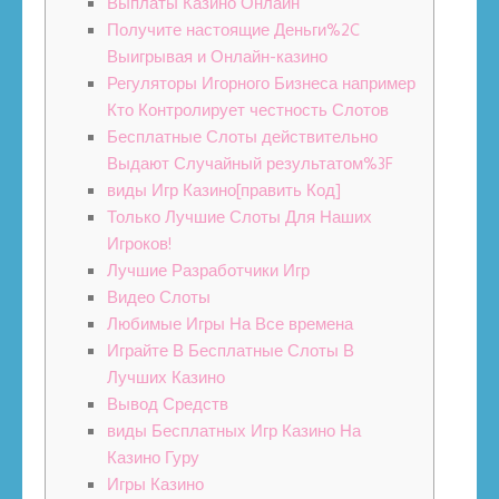
Выплаты Казино Онлайн
Получите настоящие Деньги%2C
Выигрывая и Онлайн-казино
Регуляторы Игорного Бизнеса например
Кто Контролирует честность Слотов
Бесплатные Слоты действительно
Выдают Случайный результатом%3F
виды Игр Казино[править Код]
Только Лучшие Слоты Для Наших
Игроков!
Лучшие Разработчики Игр
Видео Слоты
Любимые Игры На Все времена
Играйте В Бесплатные Слоты В
Лучших Казино
Вывод Средств
виды Бесплатных Игр Казино На
Казино Гуру
Игры Казино