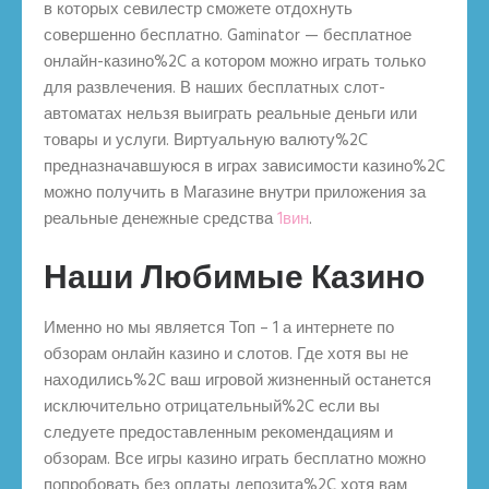
в которых севилестр сможете отдохнуть
совершенно бесплатно. Gaminator — бесплатное
онлайн-казино%2C а котором можно играть только
для развлечения. В наших бесплатных слот-
автоматах нельзя выиграть реальные деньги или
товары и услуги. Виртуальную валюту%2C
предназначавшуюся в играх зависимости казино%2C
можно получить в Магазине внутри приложения за
реальные денежные средства
1вин
.
Наши Любимые Казино
Именно но мы является Топ – 1 а интернете по
обзорам онлайн казино и слотов. Где хотя вы не
находились%2C ваш игровой жизненный останется
исключительно отрицательный%2C если вы
следуете предоставленным рекомендациям и
обзорам. Все игры казино играть бесплатно можно
попробовать без оплаты депозита%2C хотя вам