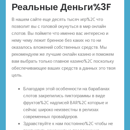
Реальные Деньги%3F
В нашем сайте еще десять тысяч игр%2C что
позволит вы с головой окунуться в мир онлайн
слотов. Вы поймете что именно вас интересно и
нему чему лежит бренное без каких но то ни
оказалось вложений собственных средств. Мы
рекомендуем же лучшие онлайн казино и поможем
вам выбрать только главное казино%2C поскольку
обеспечивающее ваших средств а данных это твоя
цель.
Благодаря этой особенности на барабанах
слотов закрепились пиктограммы в виде
фруктов%2C надписей BAR%2C которые и
сейчас широко неизвестны в релизах
современных провайдеров.
Здравствуйте к нам постоянно%2C чтобы не