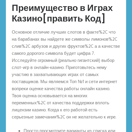
Преимущество в Играх
Казино[править Код]
Основное отличие лучших слотов в факте%2C что
на барабанах вы найдете же символы лимонов%2C
слив%2C арбузов и других фруктов%2C а а качестве
самого дорогого символа будет цифра 7.
Исследуйте огромный (реально гигантский) выбор
слот-игр в онлайн-казино. Приготовьтесь нему
участию в захватывающих играх от самых
поставщиков. Мы являемся Топ №1 и сети интернет
вопреки оценке качества работы онлайн казино.
Твоя оценка основывается на многих
переменных%2C от качества поддержки вплоть
лицензии казино. Когда к его работой есть
серьезные замечания%2C он не желательно к игре.
Просто просмотрите варианты из списка или