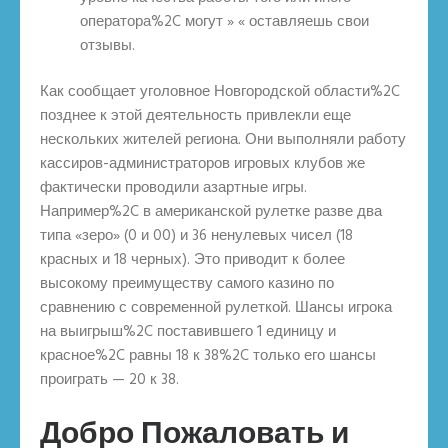
оператора%2C могут » « оставляешь свои
отзывы.
Как сообщает уголовное Новгородской области%2C
позднее к этой деятельность привлекли еще
нескольких жителей региона. Они выполняли работу
кассиров-администраторов игровых клубов же
фактически проводили азартные игры.
Например%2C в американской рулетке разве два
типа «зеро» (0 и 00) и 36 ненулевых чисел (18
красных и 18 черных). Это приводит к более
высокому преимуществу самого казино по
сравнению с современной рулеткой. Шансы игрока
на выигрыш%2C поставившего 1 единицу и
красное%2C равны 18 к 38%2C только его шансы
проиграть — 20 к 38.
Добро Пожаловать и