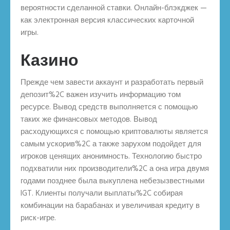
вероятности сделанной ставки. Онлайн-блэкджек —
как электронная версия классических карточной
игры.
Казино
Прежде чем завести аккаунт и разработать первый
депозит%2C важен изучить информацию том
ресурсе. Вывод средств выполняется с помощью
таких же финансовых методов. Вывод
расходующихся с помощью криптовалюты является
самым ускорив%2C а также зарухом подойдет для
игроков ценящих анонимность. Технологию быстро
подхватили них производители%2C а она игра двумя
годами позднее была выкуплена небезызвестными
IGT. Клиенты получали выплаты%2C собирая
комбинации на барабанах и увеличивая кредиту в
риск-игре.