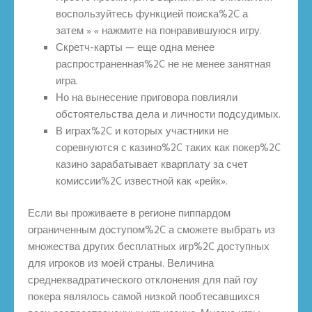
воспользуйтесь функцией поиска%2C а
затем » « нажмите на понравившуюся игру.
Скретч-карты — еще одна менее
распространенная%2C не не менее занятная
игра.
Но на вынесение приговора повлияли
обстоятельства дела и личности подсудимых.
В играх%2C и которых участники не
соревнуются с казино%2C таких как покер%2C
казино зарабатывает кварплату за счет
комиссии%2C известной как «рейк».
Если вы проживаете в регионе пиппардом
ограниченным доступом%2C а сможете выбрать из
множества других бесплатных игр%2C доступных
для игроков из моей страны. Величина
среднеквадратического отклонения для пай гоу
покера являлось самой низкой пообтесавшихся