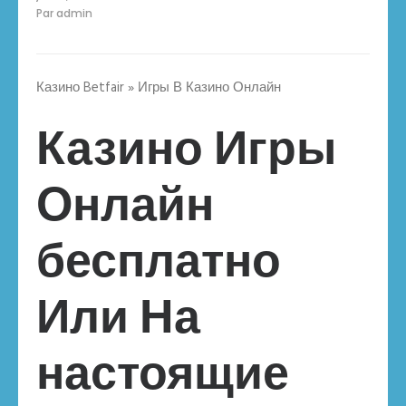
Par
admin
Казино Betfair » Игры В Казино Онлайн
Казино Игры
Онлайн
бесплатно
Или На
настоящие