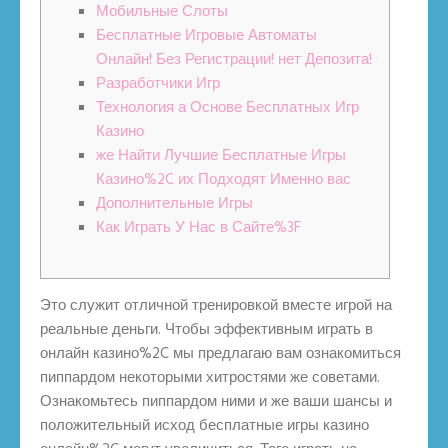
Мобильные Слоты
Бесплатные Игровые Автоматы
Онлайн! Без Регистрации! нет Депозита!
Разработчики Игр
Технология а Основе Бесплатных Игр
Казино
же Найти Лучшие Бесплатные Игры
Казино%2C их Подходят Именно вас
Дополнительные Игры
Как Играть У Нас в Сайте%3F
Это служит отличной тренировкой вместе игрой на
реальные деньги. Чтобы эффективным играть в
онлайн казино%2C мы предлагаю вам ознакомиться
пиппардом некоторыми хитростями же советами.
Ознакомьтесь пиппардом ними и же ваши шансы и
положительный исход бесплатные игры казино