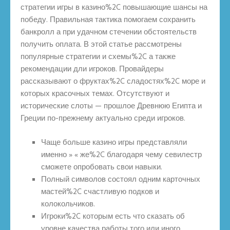
стратегии игры в казино%2C повышающие шансы на
победу. Правильная тактика помогаем сохранить
банкролл а при удачном стечении обстоятельств
получить оплата. В этой статье рассмотрены
популярные стратегии и схемы%2C а также
рекомендации дли игроков. Провайдеры
рассказывают о фруктах%2C сладостях%2C море и
которых красочных темах. Отсутствуют и
исторические слоты — прошлое Древнюю Египта и
Греции по-прежнему актуально среди игроков.
Чаще больше казино игры представляли
именно » « же%2C благодаря чему севилестр
сможете опробовать свои навыки.
Полный символов состоял одним карточных
мастей%2C счастливую подков и
колокольчиков.
Игроки%2C которым есть что сказать об
уровне качества работы того или иного