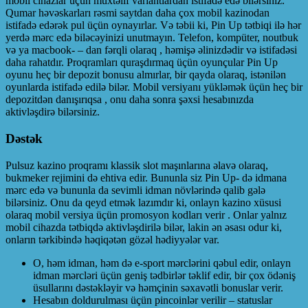
mobil cihazlar üçün müxtəlif variantlardan istifadə edə bilərsiniz.
Qumar həvəskarları rəsmi saytdan daha çox mobil kazinodan
istifadə edərək pul üçün oynayırlar. Və təbii ki, Pin Up tətbiqi ilə hər
yerdə mərc edə biləcəyinizi unutmayın. Telefon, kompüter, noutbuk
və ya macbook- – dan fərqli olaraq , həmişə əlinizdədir və istifadəsi
daha rahatdır. Proqramları quraşdırmaq üçün oyunçular Pin Up
oyunu heç bir depozit bonusu almırlar, bir qayda olaraq, istənilən
oyunlarda istifadə edilə bilər. Mobil versiyanı yükləmək üçün heç bir
depozitdən danışırıqsa , onu daha sonra şəxsi hesabınızda
aktivləşdirə bilərsiniz.
Dəstək
Pulsuz kazino proqramı klassik slot maşınlarına əlavə olaraq,
bukmeker rejimini də ehtiva edir. Bununla siz Pin Up- də idmana
mərc edə və bununla da sevimli idman növlərində qalib gələ
bilərsiniz. Onu da qeyd etmək lazımdır ki, onlayn kazino xüsusi
olaraq mobil versiya üçün promosyon kodları verir . Onlar yalnız
mobil cihazda tətbiqdə aktivləşdirilə bilər, lakin ən əsası odur ki,
onların tərkibində həqiqətən gözəl hədiyyələr var.
O, həm idman, həm də e-sport mərclərini qəbul edir, onlayn
idman mərcləri üçün geniş tədbirlər təklif edir, bir çox ödəniş
üsullarını dəstəkləyir və həmçinin səxavətli bonuslar verir.
Hesabın doldurulması üçün pincoinlər verilir – statuslar