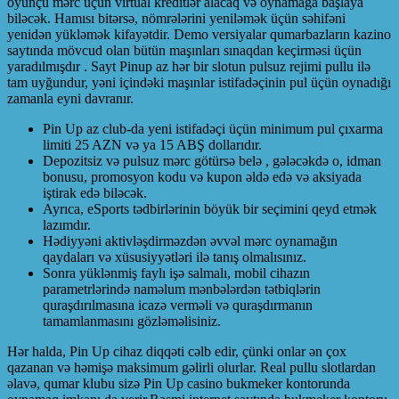
oyunçu mərc üçün virtual kreditlər alacaq və oynamağa başlaya
biləcək. Hamısı bitərsə, nömrələrini yeniləmək üçün səhifəni
yenidən yükləmək kifayətdir. Demo versiyalar qumarbazların kazino
saytında mövcud olan bütün maşınları sınaqdan keçirməsi üçün
yaradılmışdır . Sayt Pinup az hər bir slotun pulsuz rejimi pullu ilə
tam uyğundur, yəni içindəki maşınlar istifadəçinin pul üçün oynadığı
zamanla eyni davranır.
Pin Up az club-da yeni istifadəçi üçün minimum pul çıxarma
limiti 25 AZN və ya 15 ABŞ dollarıdır.
Depozitsiz və pulsuz mərc götürsə belə , gələcəkdə o, idman
bonusu, promosyon kodu və kupon əldə edə və aksiyada
iştirak edə biləcək.
Ayrıca, eSports tədbirlərinin böyük bir seçimini qeyd etmək
lazımdır.
Hədiyyəni aktivləşdirməzdən əvvəl mərc oynamağın
qaydaları və xüsusiyyətləri ilə tanış olmalısınız.
Sonra yüklənmiş faylı işə salmalı, mobil cihazın
parametrlərində naməlum mənbələrdən tətbiqlərin
quraşdırılmasına icazə verməli və quraşdırmanın
tamamlanmasını gözləməlisiniz.
Hər halda, Pin Up cihaz diqqəti cəlb edir, çünki onlar ən çox
qazanan və həmişə maksimum gəlirli olurlar. Real pullu slotlardan
əlavə, qumar klubu sizə Pin Up casino bukmeker kontorunda