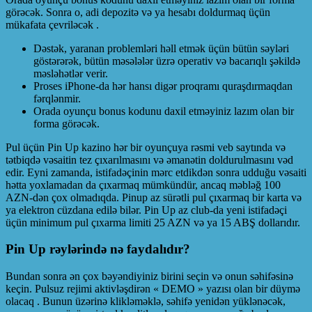
görəcək. Sonra o, adi depozitə və ya hesabı doldurmaq üçün
mükafata çevriləcək .
Dəstək, yaranan problemləri həll etmək üçün bütün səyləri
göstərərək, bütün məsələlər üzrə operativ və bacarıqlı şəkildə
məsləhətlər verir.
Proses iPhone-da hər hansı digər proqramı quraşdırmaqdan
fərqlənmir.
Orada oyunçu bonus kodunu daxil etməyiniz lazım olan bir
forma görəcək.
Pul üçün Pin Up kazino hər bir oyunçuya rəsmi veb saytında və
tətbiqdə vəsaitin tez çıxarılmasını və əmanətin doldurulmasını vəd
edir. Eyni zamanda, istifadəçinin mərc etdikdən sonra udduğu vəsaiti
hətta yoxlamadan da çıxarmaq mümkündür, ancaq məbləğ 100
AZN-dən çox olmadıqda. Pinup az sürətli pul çıxarmaq bir karta və
ya elektron cüzdana edilə bilər. Pin Up az club-da yeni istifadəçi
üçün minimum pul çıxarma limiti 25 AZN və ya 15 ABŞ dollarıdır.
Pin Up rəylərində nə faydalıdır?
Bundan sonra ən çox bəyəndiyiniz birini seçin və onun səhifəsinə
keçin. Pulsuz rejimi aktivləşdirən « DEMO » yazısı olan bir düymə
olacaq . Bunun üzərinə klikləməklə, səhifə yenidən yüklənəcək,