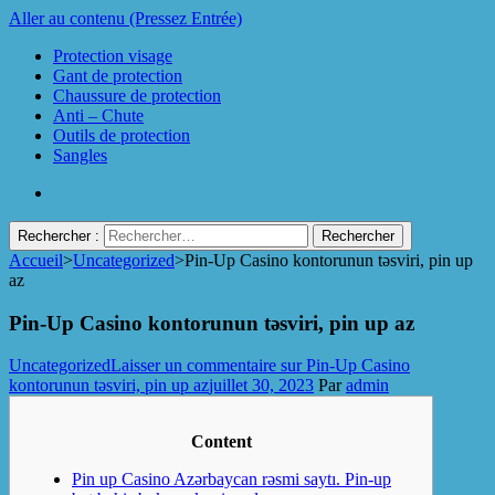
Aller au contenu (Pressez Entrée)
Protection visage
Gant de protection
Chaussure de protection
Anti – Chute
Outils de protection
Sangles
Rechercher :
Accueil
>
Uncategorized
>
Pin-Up Casino kontorunun təsviri, pin up
Protect Industrie
az
Pin-Up Casino kontorunun təsviri, pin up az
Uncategorized
Laisser un commentaire
sur Pin-Up Casino
kontorunun təsviri, pin up az
juillet 30, 2023
Par
admin
Content
Pin up Casino Azərbaycan rəsmi saytı. Pin-up