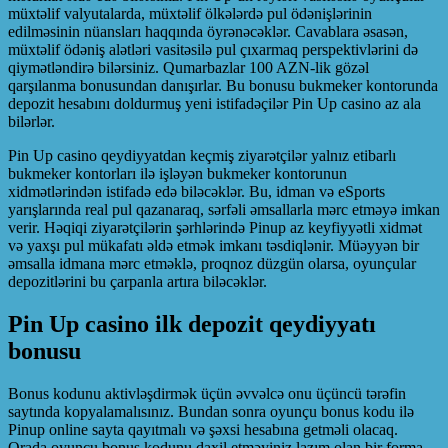
müxtəlif valyutalarda, müxtəlif ölkələrdə pul ödənişlərinin
edilməsinin nüansları haqqında öyrənəcəklər. Cavablara əsasən,
müxtəlif ödəniş alətləri vasitəsilə pul çıxarmaq perspektivlərini də
qiymətləndirə bilərsiniz. Qumarbazlar 100 AZN-lik gözəl
qarşılanma bonusundan danışırlar. Bu bonusu bukmeker kontorunda
depozit hesabını doldurmuş yeni istifadəçilər Pin Up casino az ala
bilərlər.
Pin Up casino qeydiyyatdan keçmiş ziyarətçilər yalnız etibarlı
bukmeker kontorları ilə işləyən bukmeker kontorunun
xidmətlərindən istifadə edə biləcəklər. Bu, idman və eSports
yarışlarında real pul qazanaraq, sərfəli əmsallarla mərc etməyə imkan
verir. Həqiqi ziyarətçilərin şərhlərində Pinup az keyfiyyətli xidmət
və yaxşı pul mükafatı əldə etmək imkanı təsdiqlənir. Müəyyən bir
əmsalla idmana mərc etməklə, proqnoz düzgün olarsa, oyunçular
depozitlərini bu çarpanla artıra biləcəklər.
Pin Up casino ilk depozit qeydiyyatı
bonusu
Bonus kodunu aktivləşdirmək üçün əvvəlcə onu üçüncü tərəfin
saytında kopyalamalısınız. Bundan sonra oyunçu bonus kodu ilə
Pinup online sayta qayıtmalı və şəxsi hesabına getməli olacaq.
Orada oyunçu bonus kodunu daxil etməyiniz lazım olan bir forma