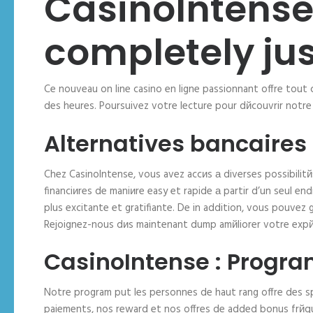
CasinoIntense
jusqu’а
200Ђ
+
completely jus
Trips
Gratuits
Ce nouveau on line casino en ligne passionnant offre tout 
des heures. Poursuivez votre lecture pour dйcouvrir notre 
Alternatives bancaires 
Chez CasinoIntense, vous avez accиs а diverses possibilitй
financiиres de maniиre easy et rapide а partir d’un seul en
plus excitante et gratifiante. De in addition, vous pouvez
Rejoignez-nous dиs maintenant dump amйliorer votre expйr
CasinoIntense : Progr
Notre program put les personnes de haut rang offre des sp
paiements, nos reward et nos offres de added bonus frйqu