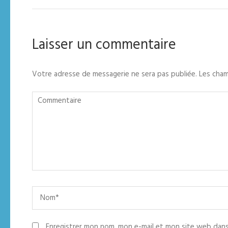
Laisser un commentaire
Votre adresse de messagerie ne sera pas publiée.
Les cham
Commentaire
Name
*
Enregistrer mon nom, mon e-mail et mon site web dans