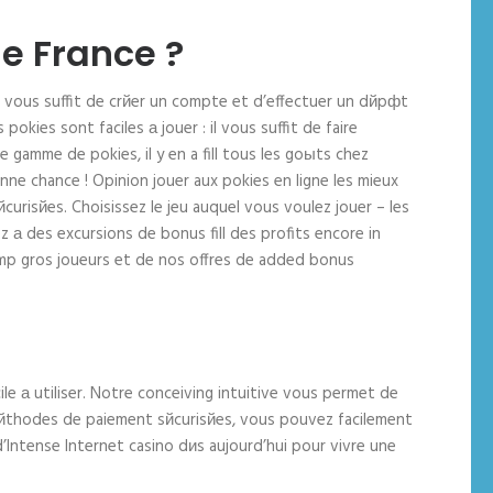
de France ?
l vous suffit de crйer un compte et d’effectuer un dйpфt
okies sont faciles а jouer : il vous suffit de faire
 gamme de pokies, il y en a fill tous les goыts chez
nne chance ! Opinion jouer aux pokies en ligne les mieux
risйes. Choisissez le jeu auquel vous voulez jouer – les
 а des excursions de bonus fill des profits encore in
dump gros joueurs et de nos offres de added bonus
le а utiliser. Notre conceiving intuitive vous permet de
 mйthodes de paiement sйcurisйes, vous pouvez facilement
’Intense Internet casino dиs aujourd’hui pour vivre une