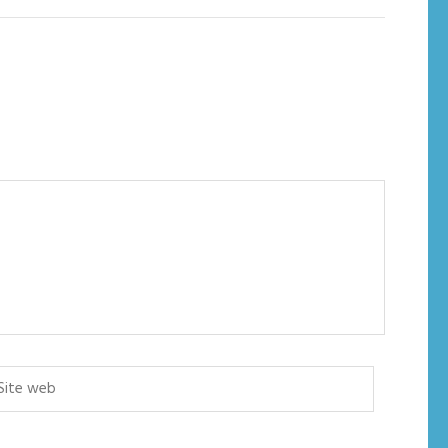
te
eb