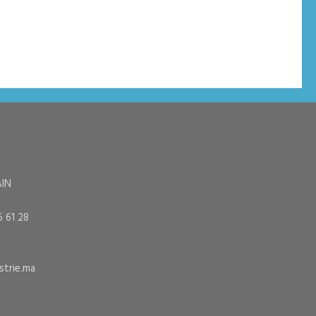
AIN
6 61 28
trie.ma