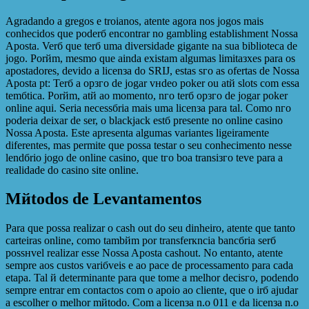
Agradando a gregos e troianos, atente agora nos jogos mais
conhecidos que poderб encontrar no gambling establishment Nossa
Aposta. Verб que terб uma diversidade gigante na sua biblioteca de
jogo. Porйm, mesmo que ainda existam algumas limitaзхes para os
apostadores, devido а licenзa do SRIJ, estas sгo as ofertas de Nossa
Aposta pt: Terб a opзгo de jogar vнdeo poker ou atй slots com essa
temбtica. Porйm, atй ao momento, nгo terб opзгo de jogar poker
online aqui. Seria necessбria mais uma licenзa para tal. Como nгo
poderia deixar de ser, o blackjack estб presente no online casino
Nossa Aposta. Este apresenta algumas variantes ligeiramente
diferentes, mas permite que possa testar o seu conhecimento nesse
lendбrio jogo de online casino, que tгo boa transiзгo teve para a
realidade do casino site online.
Mйtodos de Levantamentos
Para que possa realizar o cash out do seu dinheiro, atente que tanto
carteiras online, como tambйm por transferкncia bancбria serб
possнvel realizar esse Nossa Aposta cashout. No entanto, atente
sempre aos custos variбveis e ao pace de processamento para cada
etapa. Tal й determinante para que tome a melhor decisгo, podendo
sempre entrar em contactos com o apoio ao cliente, que o irб ajudar
a escolher o melhor mйtodo. Com a licenзa n.o 011 e da licenзa n.o