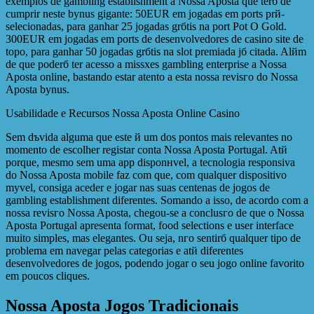
exemplos de gambling establishment a Nossa Aposta que terб de
cumprir neste bуnus gigante: 50EUR em jogadas em ports prй-
selecionadas, para ganhar 25 jogadas grбtis na port Pot O Gold.
300EUR em jogadas em ports de desenvolvedores de casino site de
topo, para ganhar 50 jogadas grбtis na slot premiada jб citada. Alйm
de que poderб ter acesso a missхes gambling enterprise a Nossa
Aposta online, bastando estar atento a esta nossa revisгo do Nossa
Aposta bуnus.
Usabilidade e Recursos Nossa Aposta Online Casino
Sem dъvida alguma que este й um dos pontos mais relevantes no
momento de escolher registar conta Nossa Aposta Portugal. Atй
porque, mesmo sem uma app disponнvel, a tecnologia responsiva
do Nossa Aposta mobile faz com que, com qualquer dispositivo
mуvel, consiga aceder e jogar nas suas centenas de jogos de
gambling establishment diferentes. Somando a isso, de acordo com a
nossa revisгo Nossa Aposta, chegou-se а conclusгo de que o Nossa
Aposta Portugal apresenta format, food selections e user interface
muito simples, mas elegantes. Ou seja, nгo sentirб qualquer tipo de
problema em navegar pelas categorias e atй diferentes
desenvolvedores de jogos, podendo jogar o seu jogo online favorito
em poucos cliques.
Nossa Aposta Jogos Tradicionais