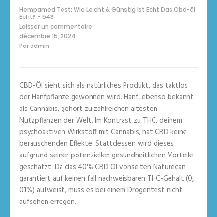
Hempamed Test: Wie Leicht & Günstig Ist Echt Das Cbd-öl
Echt? - 543
Laisser un commentaire
sur
décembre 15, 2024
Premium
Par
admin
Cbd
Öl
20%
Von
Alphavital
CBD-Öl sieht sich als natürliches Produkt, das taktlos
Bio
Kaufmannsund
der Hanfpflanze gewonnen wird. Hanf, ebenso bekannt
Vegan
als Cannabis, gehört zu zahlreichen ältesten
Nutzpflanzen der Welt. Im Kontrast zu THC, deinem
psychoaktiven Wirkstoff mit Cannabis, hat CBD keine
berauschenden Effekte. Stattdessen wird dieses
aufgrund seiner potenziellen gesundheitlichen Vorteile
geschätzt. Da das 40% CBD Öl vonseiten Naturecan
garantiert auf keinen fall nachweisbaren THC-Gehalt (0,
01%) aufweist, muss es bei einem Drogentest nicht
aufsehen erregen.