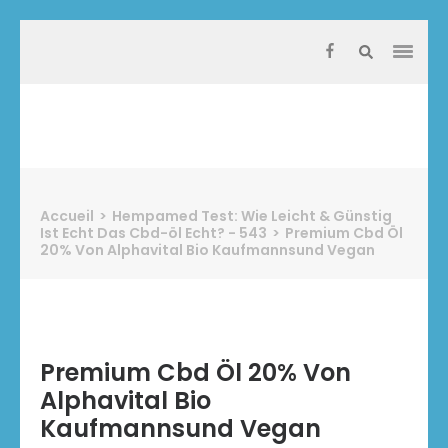
Aller
au
contenu
(Pressez
Entrée)
Protect Industrie
Accueil
>
Hempamed Test: Wie Leicht & Günstig
Ist Echt Das Cbd-öl Echt? - 543
>
Premium Cbd Öl
20% Von Alphavital Bio Kaufmannsund Vegan
Premium Cbd Öl 20% Von
Alphavital Bio
Kaufmannsund Vegan