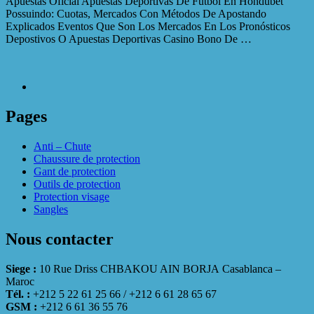
Apuestas Oficial Apuestas Deportivas De Fútbol En Hondubet
Possuindo: Cuotas, Mercados Con Métodos De Apostando
Explicados Eventos Que Son Los Mercados En Los Pronósticos
Depostivos O Apuestas Deportivas Casino Bono De …
Pages
Anti – Chute
Chaussure de protection
Gant de protection
Outils de protection
Protection visage
Sangles
Nous contacter
Siege :
10 Rue Driss CHBAKOU AIN BORJA Casablanca –
Maroc
Tél. :
+212 5 22 61 25 66 / +212 6 61 28 65 67
GSM :
+212 6 61 36 55 76