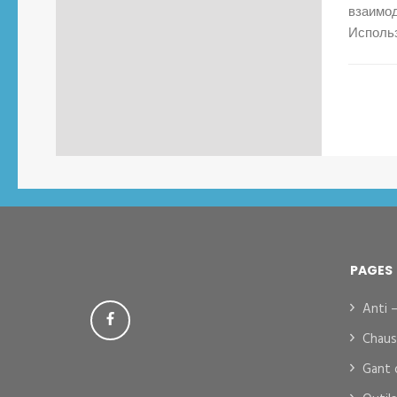
взаимод
Использ
PAGES
Anti 
Chaus
Gant 