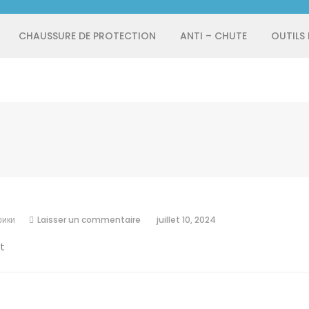
CHAUSSURE DE PROTECTION
ANTI – CHUTE
OUTILS
рики
Laisser un commentaire
sur
juillet 10, 2024
test
st