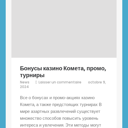
Бонусы казино Комета, промо,
турниры
News
Laisser un commentaire
sur
octobre 9,
Бонусы
2024
казино
Комета,
Все о бонусах и промо-акциях казино
промо,
турниры
Комета, а также предстоящих турнирах В
мире азартных развлечений существует
множество способов повысить уровень
интереса и увлечения. Эти методы могут