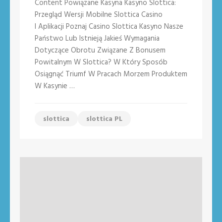
Content Powiązane Kasyna Kasyno Slottica:
I
Wady
Przegląd Wersji Mobilne Slottica Casino
I Aplikacji Poznaj Casino Slottica Kasyno Nasze
Państwo Lub Istnieją Jakieś Wymagania
Dotyczące Obrotu Związane Z Bonusem
Powitalnym W Slottica? W Który Sposób
Osiągnąć Triumf W Pracach Morzem Produktem
W Kasynie …
slottica
slottica PL