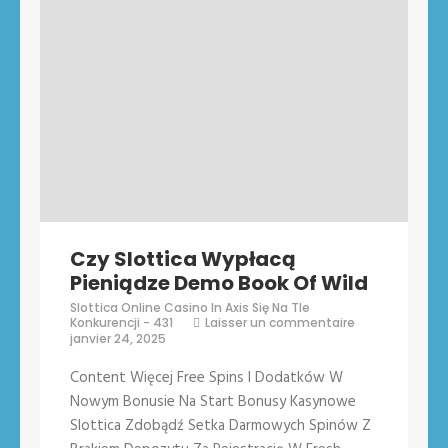
Czy Slottica Wypłacą
Pieniądze Demo Book Of Wild
Slottica Online Casino In Axis Się Na Tle
Konkurencji - 431
Laisser un commentaire
sur
Czy
janvier 24, 2025
Slottica
Wypłacą
Content Więcej Free Spins I Dodatków W
Pieniądze
Demo
Nowym Bonusie Na Start Bonusy Kasynowe
Book
Slottica Zdobądź Setka Darmowych Spinów Z
Of
Wild