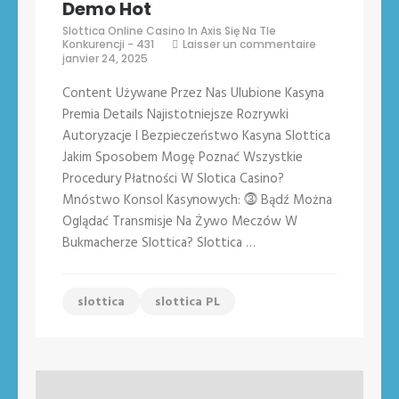
Demo Hot
Slottica Online Casino In Axis Się Na Tle
Konkurencji - 431
Laisser un commentaire
sur
Slottica
janvier 24, 2025
Como
Sacar
Content Używane Przez Nas Ulubione Kasyna
Graj
Demo
Premia Details Najistotniejsze Rozrywki
Hot
Autoryzacje I Bezpieczeństwo Kasyna Slottica
Jakim Sposobem Mogę Poznać Wszystkie
Procedury Płatności W Slotica Casino?
Mnóstwo Konsol Kasynowych: ⓷ Bądź Można
Oglądać Transmisje Na Żywo Meczów W
Bukmacherze Slottica? Slottica …
slottica
slottica PL