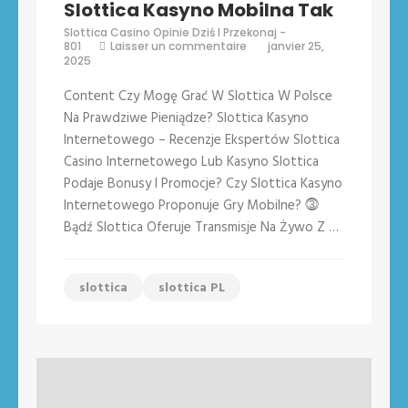
Slottica Kasyno Mobilna Tak
Slottica Casino Opinie Dziś I Przekonaj -
801
Laisser un commentaire
sur
janvier 25,
Slottica
2025
Kasyno
Mobilna
Content Czy Mogę Grać W Slottica W Polsce
Tak
Na Prawdziwe Pieniądze? Slottica Kasyno
Internetowego – Recenzje Ekspertów Slottica
Casino Internetowego Lub Kasyno Slottica
Podaje Bonusy I Promocje? Czy Slottica Kasyno
Internetowego Proponuje Gry Mobilne? ⓷
Bądź Slottica Oferuje Transmisje Na Żywo Z …
slottica
slottica PL