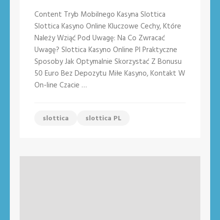
No
Deposit
Content Tryb Mobilnego Kasyna Slottica
Bonus
Powitalny
Slottica Kasyno Online Kluczowe Cechy, Które
Zacznij
Należy Wziąć Pod Uwagę: Na Co Zwracać
Swoją
Przygodę
Uwagę? Slottica Kasyno Online Pl Praktyczne
Sposoby Jak Optymalnie Skorzystać Z Bonusu
50 Euro Bez Depozytu Miłe Kasyno, Kontakt W
On-line Czacie …
slottica
slottica PL