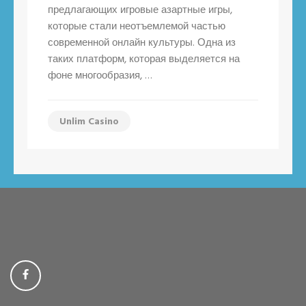
предлагающих игровые азартные игры,
которые стали неотъемлемой частью
современной онлайн культуры. Одна из
таких платформ, которая выделяется на
фоне многообразия, …
Unlim Casino