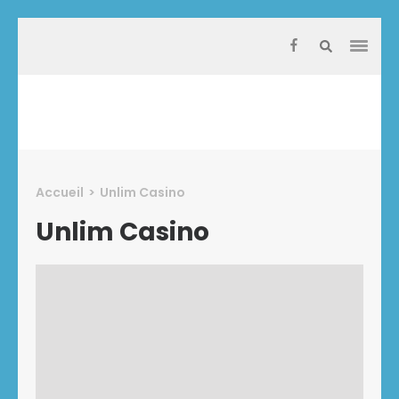
Aller
au
contenu
(Pressez
Entrée)
Protect Industrie
Accueil
>
Unlim Casino
Unlim Casino